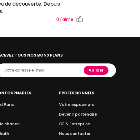
ieu de découverte. Depuis
s.
0
j'aime
ECEVEZ TOUS NOS BONS PLANS
Valider
ONTOURNABLES
PROFESSIONNELS
d Paris
Votre espace pro
n
Devenir partenaire
 de chance
CE & Entreprise
halik
Nous contacter