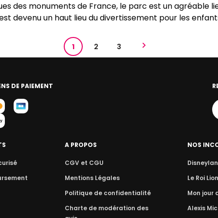
iques des monuments de France, le parc est un agréable l
l est devenu un haut lieu du divertissement pour les enfant
1
2
3
NS DE PAIEMENT
R
TS
A PROPOS
NOS INC
curisé
CGV et CGU
Disneylan
ursement
Mentions Légales
Le Roi Lio
Politique de confidentialité
Mon jour
Charte de modération des
Alexis Mic