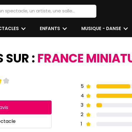
ECTACLES
ENFANTS
MUSIQUE - DANSE
S SUR :
FRANCE MINIAT
5
4
3
avis
2
ectacle
1